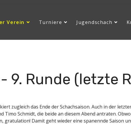
er Verein
Turniere
Jugendschach
K
025
News
2025
GP Rapid 2024/25 - 9. Runde (letzte Runde)
- 9. Runde (letzte 
arkiert zugleich das Ende der Schachsaison. Auch in der let
und Timo Schmidt, die beide an diesem Abend antraten. Obwo
n, gratulation! Damit geht wieder eine spanennde Saison un