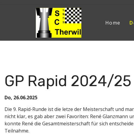
Home
D
Aktuelle Seite:
Home
Der Verein
News
News 2
GP Rapid 2024/25 
Do, 26.06.2025
Die 9. Rapid-Runde ist die letze der Meisterschaft und m
nicht klar, es gab aber zwei Favoriten: René Glanzmann 
konnte René die Gesamtmeisterschaft für sich entscheide
Teilnahme.