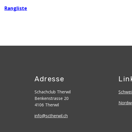
Rangliste
Adresse
Lin
Schachclub Therwil
Schwei
Benkenstrasse 20
Nordwe
4106 Therwil
info@sctherwil.ch