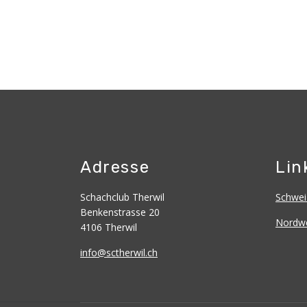
Adresse
Lin
Schachclub Therwil
Schwei
Benkenstrasse 20
Nordwe
4106 Therwil
info@sctherwil.ch