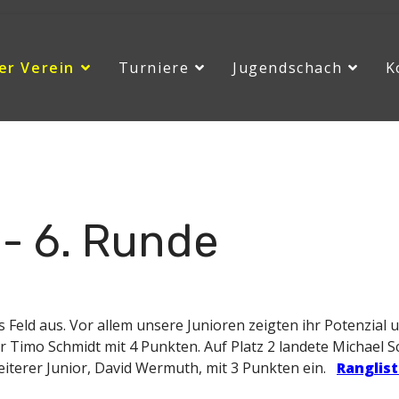
er Verein
Turniere
Jugendschach
K
025
News
2025
GP Rapid 2024/25 - 6. Runde
- 6. Runde
s Feld aus. Vor allem unsere Junioren zeigten ihr Potenzial 
imo Schmidt mit 4 Punkten. Auf Platz 2 landete Michael Sc
weiterer Junior, David Wermuth, mit 3 Punkten ein.
Ranglis