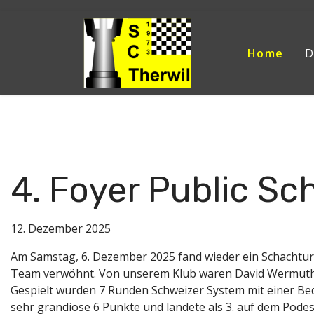
Home
D
Aktuelle Seite:
Home
News
2025
4. Foyer Publ
4. Foyer Public Sc
12. Dezember 2025
Am Samstag, 6. Dezember 2025 fand wieder ein Schachturni
Team verwöhnt. Von unserem Klub waren David Wermuth, Ale
Gespielt wurden 7 Runden Schweizer System mit einer Beden
sehr grandiose 6 Punkte und landete als 3. auf dem Podest