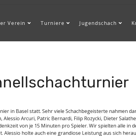
er Verein
Turniere
Jugendschach
K
ic Schnellschachturnier
hnellschachturnier
er in Basel statt. Sehr viele Schachbegeisterte nahmen dar
ssio Arcuri, Patric Bernardi, Filip Rozycki, Dieter Salath
kzeit von je 15 Minuten pro Spieler. Wir spielten alle in d
. Alessio holte auch eine grandiose Leistung aus sich heraus